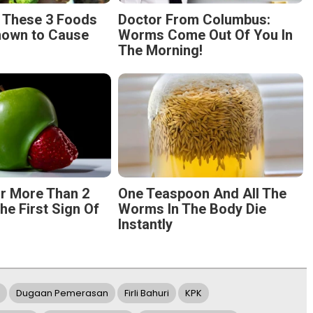
g These 3 Foods
Doctor From Columbus:
nown to Cause
Worms Come Out Of You In
The Morning!
r More Than 2
One Teaspoon And All The
The First Sign Of
Worms In The Body Die
Instantly
Dugaan Pemerasan
Firli Bahuri
KPK