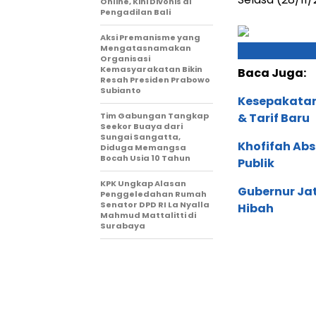
Online, Kini Divonis di
Pengadilan Bali
Aksi Premanisme yang
Mengatasnamakan
Organisasi
Kemasyarakatan Bikin
Baca Juga:
Resah Presiden Prabowo
Subianto
Kesepakatan
Tim Gabungan Tangkap
& Tarif Baru
Seekor Buaya dari
Sungai Sangatta,
Khofifah Abs
Diduga Memangsa
Bocah Usia 10 Tahun
Publik
KPK Ungkap Alasan
Gubernur Ja
Penggeledahan Rumah
Senator DPD RI La Nyalla
Hibah
Mahmud Mattalitti di
Surabaya