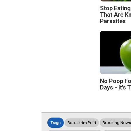
Stop Eatin
That Are K
Parasites
No Poop Fo
Days - It's 
Tag :
Bareskrim Polri
Breaking News