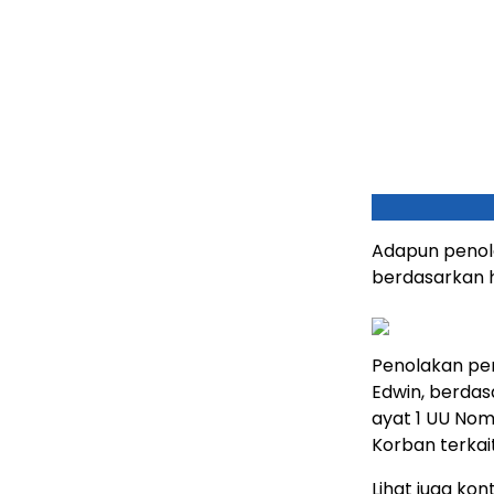
Adapun penol
berdasarkan h
Penolakan pe
Edwin, berda
ayat 1 UU Nom
Korban terkai
Lihat juga kont