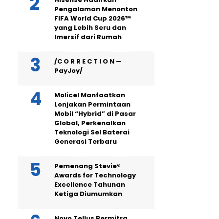
Pengalaman Menonton
FIFA World Cup 2026™
yang Lebih Seru dan
Imersif dari Rumah
/C O R R E C T I O N —
PayJoy/
Molicel Manfaatkan
Lonjakan Permintaan
Mobil “Hybrid” di Pasar
Global, Perkenalkan
Teknologi Sel Baterai
Generasi Terbaru
Pemenang Stevie®
Awards for Technology
Excellence Tahunan
Ketiga Diumumkan
Novo Tellus Bermitra