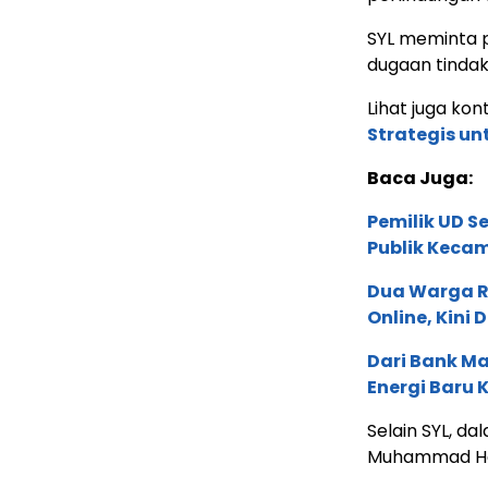
SYL meminta p
dugaan tindak
Lihat juga kont
Strategis u
Baca Juga:
Pemilik UD S
Publik Keca
Dua Warga Ru
Online, Kini 
Dari Bank Ma
Energi Baru
Selain SYL, da
Muhammad Hatt