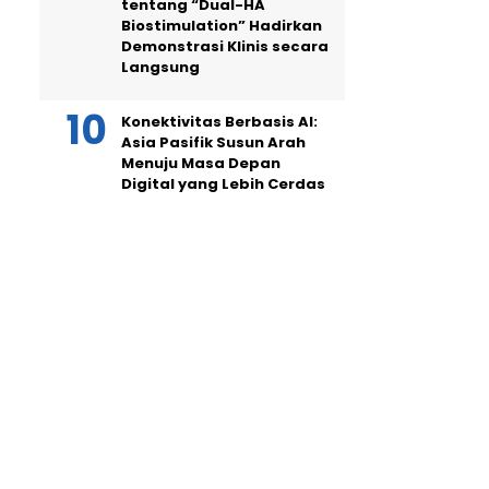
tentang “Dual-HA
Biostimulation” Hadirkan
Demonstrasi Klinis secara
Langsung
Konektivitas Berbasis AI:
Asia Pasifik Susun Arah
Menuju Masa Depan
Digital yang Lebih Cerdas