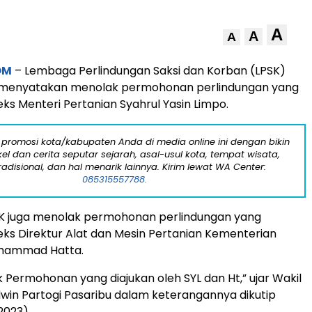
A
A
A
OM
– Lembaga Perlindungan Saksi dan Korban (LPSK)
 menyatakan menolak permohonan perlindungan yang
eks Menteri Pertanian Syahrul Yasin Limpo.
 promosi kota/kabupaten Anda di media online ini dengan bikin
kel dan cerita seputar sejarah, asal-usul kota, tempat wisata,
tradisional, dan hal menarik lainnya. Kirim lewat WA Center:
085315557788.
PSK juga menolak permohonan perlindungan yang
 eks Direktur Alat dan Mesin Pertanian Kementerian
uhammad Hatta.
 Permohonan yang diajukan oleh SYL dan Ht,” ujar Wakil
dwin Partogi Pasaribu dalam keterangannya dikutip
2023).