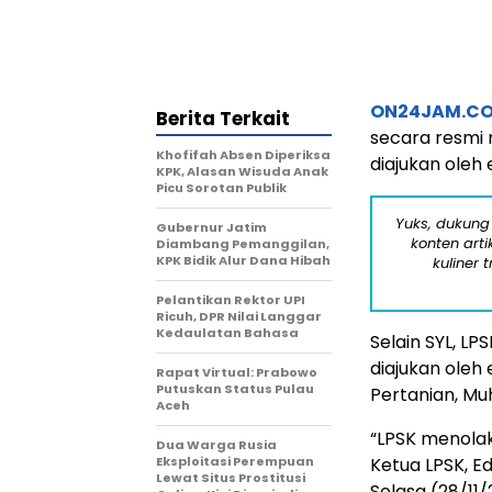
ON24JAM.C
Berita Terkait
secara resmi
Khofifah Absen Diperiksa
diajukan oleh 
KPK, Alasan Wisuda Anak
Picu Sorotan Publik
Yuks, dukung
Gubernur Jatim
konten arti
Diambang Pemanggilan,
KPK Bidik Alur Dana Hibah
kuliner 
Pelantikan Rektor UPI
Ricuh, DPR Nilai Langgar
Kedaulatan Bahasa
Selain SYL, L
diajukan oleh
Rapat Virtual: Prabowo
Putuskan Status Pulau
Pertanian, M
Aceh
“LPSK menolak
Dua Warga Rusia
Eksploitasi Perempuan
Ketua LPSK, E
Lewat Situs Prostitusi
Selasa (28/11/