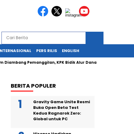
INTERNASIONAL
PERS RILIS
ENGLISH
mbang Pemanggilan, KPK Bidik Alur Dana Hibah
Presiden Ca
BERITA POPULER
Gravity Game Unite Resmi
Buka Open Beta Test
Kedua Ragnarok Zero:
Global untuk PC
Hisense Hadirkan